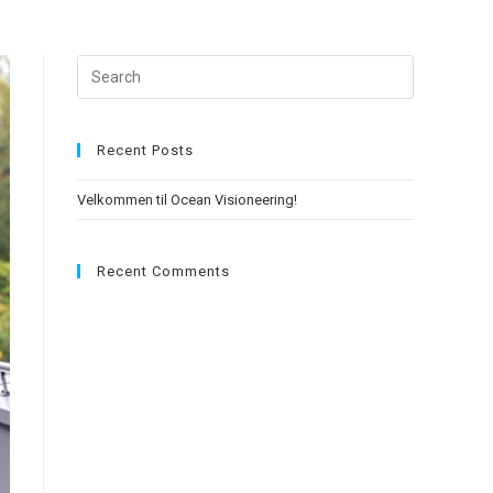
Press
Escape
to
close
Recent Posts
the
Velkommen til Ocean Visioneering!
search
panel.
Recent Comments