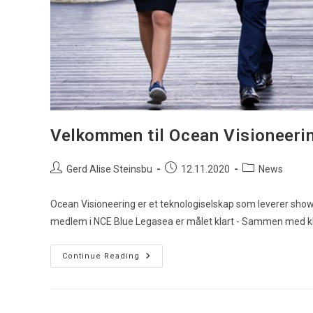
Velkommen til Ocean Visioneerin
Post
Post
Post
Gerd Alise Steinsbu
12.11.2020
News
author:
published:
category:
Ocean Visioneering er et teknologiselskap som leverer sho
medlem i NCE Blue Legasea er målet klart - Sammen med k
Velkommen
Continue Reading
Til
Ocean
Visioneering!